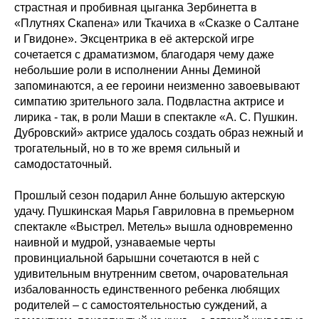
страстная и пробивная цыганка Зербинетта в
«Плутнях Скапена» или Ткачиха в «Сказке о Салтане
и Гвидоне». Эксцентрика в её актерской игре
сочетается с драматизмом, благодаря чему даже
небольшие роли в исполнении Анны Деминой
запоминаются, а ее героини неизменно завоевывают
симпатию зрительного зала. Подвластна актрисе и
лирика - так, в роли Маши в спектакле «А. С. Пушкин.
Дубровский» актрисе удалось создать образ нежный и
трогательный, но в то же время сильный и
самодостаточный.
Прошлый сезон подарил Анне большую актерскую
удачу. Пушкинская Марья Гавриловна в премьерном
спектакле «Выстрел. Метель» вышла одновременно
наивной и мудрой, узнаваемые черты
провинциальной барышни сочетаются в ней с
удивительным внутренним светом, очаровательная
избалованность единственного ребенка любящих
родителей – с самостоятельностью суждений, а