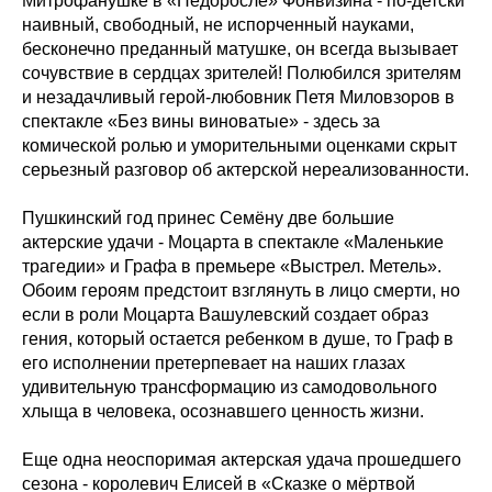
Митрофанушке в «Недоросле» Фонвизина - по-детски
наивный, свободный, не испорченный науками,
бесконечно преданный матушке, он всегда вызывает
сочувствие в сердцах зрителей! Полюбился зрителям
и незадачливый герой-любовник Петя Миловзоров в
спектакле «Без вины виноватые» - здесь за
комической ролью и уморительными оценками скрыт
серьезный разговор об актерской нереализованности.
Пушкинский год принес Семёну две большие
актерские удачи - Моцарта в спектакле «Маленькие
трагедии» и Графа в премьере «Выстрел. Метель».
Обоим героям предстоит взглянуть в лицо смерти, но
если в роли Моцарта Вашулевский создает образ
гения, который остается ребенком в душе, то Граф в
его исполнении претерпевает на наших глазах
удивительную трансформацию из самодовольного
хлыща в человека, осознавшего ценность жизни.
Еще одна неоспоримая актерская удача прошедшего
сезона - королевич Елисей в «Сказке о мёртвой