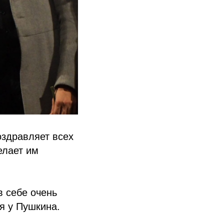
оздравляет всех
елает им
в себе очень
я у Пушкина.