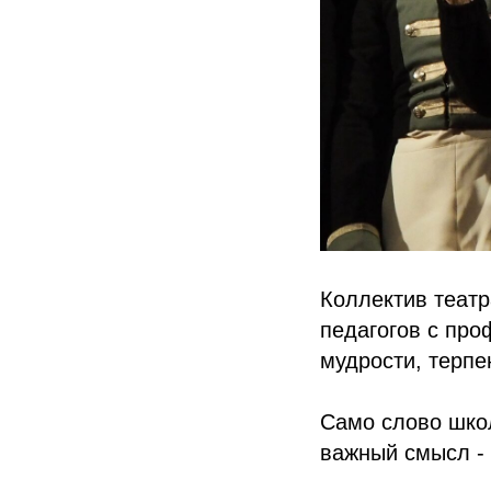
Коллектив теат
педагогов с про
мудрости, терпе
Само слово школ
важный смысл - 