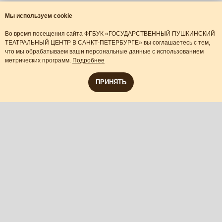
Мы используем cookie
Во время посещения сайта ФГБУК «ГОСУДАРСТВЕННЫЙ ПУШКИНСКИЙ
ТЕАТРАЛЬНЫЙ ЦЕНТР В САНКТ-ПЕТЕРБУРГЕ» вы соглашаетесь с тем,
что мы обрабатываем ваши персональные данные с использованием
метрических программ.
Подробнее
ПРИНЯТЬ
Error get alias
+
19
°
ш театр соответствует стандартам
ГЛАВНАЯ
ПРОТИВОДЕЙСТВИЕ
СПЕКТАКЛИ
КОНТАКТЫ
C
КОРУПЦИИ
зопасности
лучшие
 постановлению Правительства
© 2021 Государственный Пушкинский
Сайт разработан
места
театральный центр Санкт-Петербург
Woki-Woki Digital
нкт-Петербурга от 13.03.2020 №121
для
проживания
на
ссылка